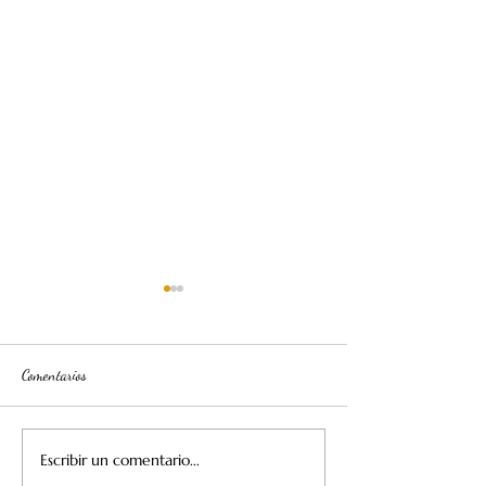
Comentarios
Escribir un comentario...
Primer torneo de pickleball para
Bienvenidos al Encan