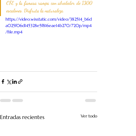
CFE y la famosa rampa con alrededor de 1300 
escalones. Disfruta la naturaleza.
https://video.wixstatic.com/video/382514_b6d
a025f06d145328e5f816eae14b270/720p/mp4
/file.mp4
Ver todo
Entradas recientes